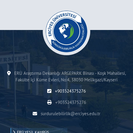
ERÜ Araştırma Dekanlığı ARGEPARK Binası - Köşk Mahallesi,
Fakülte İçi Küme Evleri, No:4, 38030 Melikgazi/Kayseri
+903524375276
+903524375276
surdurulebilirlik@erciyes.edu.tr
ERÜ YEŞİL KAMPÜS