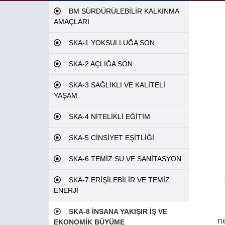
BM SÜRDÜRÜLEBİLİR KALKINMA
AMAÇLARI
SKA-1 YOKSULLUĞA SON
SKA-2 AÇLIĞA SON
SKA-3 SAĞLIKLI VE KALİTELİ
YAŞAM
SKA-4 NİTELİKLİ EĞİTİM
SKA-5 CİNSİYET EŞİTLİĞİ
SKA-6 TEMİZ SU VE SANİTASYON
SKA-7 ERİŞİLEBİLİR VE TEMİZ
ENERJİ
SKA-8 İNSANA YAKIŞIR İŞ VE
n
EKONOMİK BÜYÜME