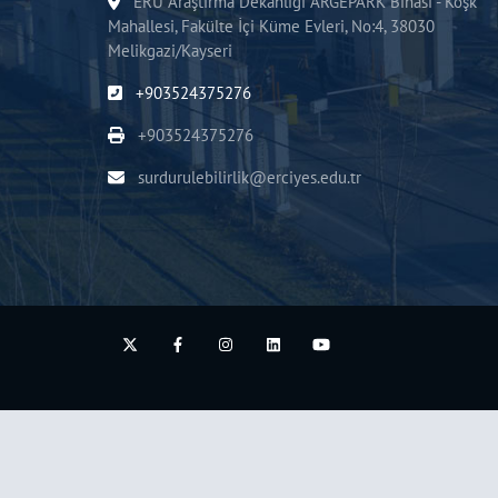
ERÜ Araştırma Dekanlığı ARGEPARK Binası - Köşk
Mahallesi, Fakülte İçi Küme Evleri, No:4, 38030
Melikgazi/Kayseri
+903524375276
+903524375276
surdurulebilirlik@erciyes.edu.tr