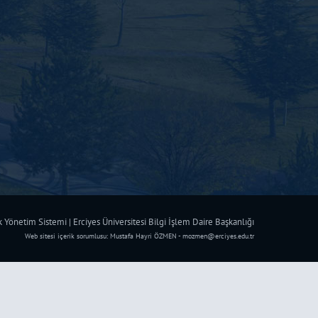
Yönetim Sistemi | Erciyes Üniversitesi Bilgi İşlem Daire Başkanlığı
Web sitesi içerik sorumlusu: Mustafa Hayri ÖZMEN - mozmen@erciyes.edu.tr