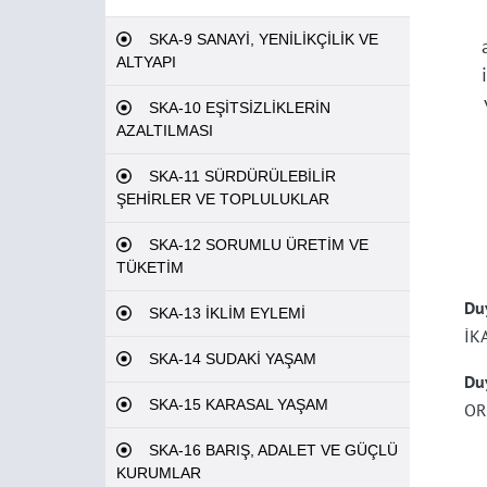
SKA-9 SANAYİ, YENİLİKÇİLİK VE
ALTYAPI
SKA-10 EŞİTSİZLİKLERİN
AZALTILMASI
SKA-11 SÜRDÜRÜLEBİLİR
ŞEHİRLER VE TOPLULUKLAR
SKA-12 SORUMLU ÜRETİM VE
TÜKETİM
Du
SKA-13 İKLİM EYLEMİ
İKA
SKA-14 SUDAKİ YAŞAM
Du
SKA-15 KARASAL YAŞAM
OR
SKA-16 BARIŞ, ADALET VE GÜÇLÜ
KURUMLAR